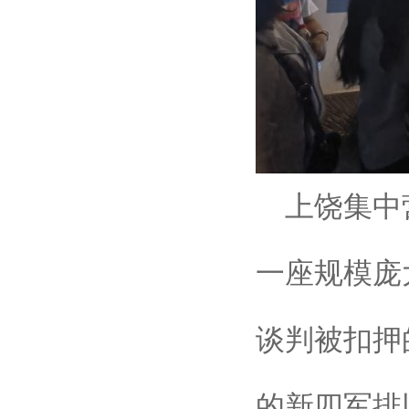
上饶集中营
一座规模庞
谈判被扣押
的新四军排